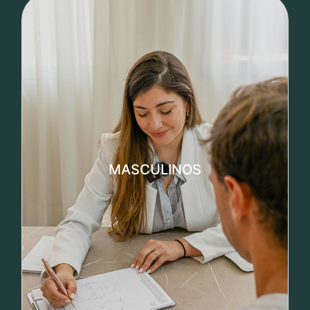
Tratamientos Masculinos
• Aumento peniano
• Adiposidad localizada pubis
MASCULINOS
• Tratamientos genitales masculinos
• Hiperhidrosis perineal