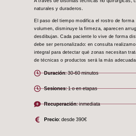
A través de distintas técnicas no quirúrgicas,
naturales y duraderos.
El paso del tiempo modifica el rostro de forma
volumen, disminuye la firmeza, aparecen arrug
desdibujan. Cada paciente lo vive de forma dist
debe ser personalizado: en consulta realizam
integral para detectar qué zonas necesitan tr
de técnicas o productos será la más adecuada
Duración
: 30-60 minutos
Sesiones
: 1 o en etapas
Recuperación
: inmediata
Precio
: desde 390€