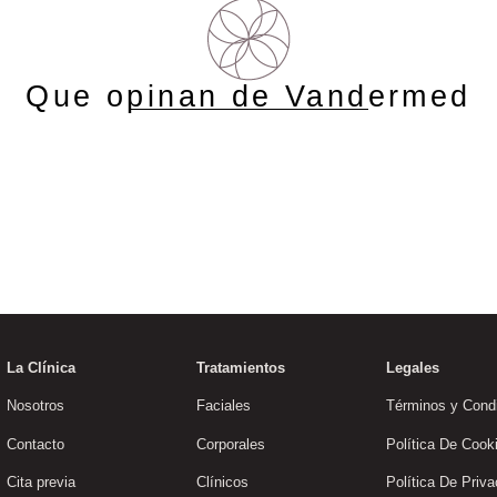
Que opinan de Vandermed
La Clínica
Tratamientos
Legales
Nosotros
Faciales
Términos y Cond
Contacto
Corporales
Política De Cook
Cita previa
Clínicos
Política De Priva