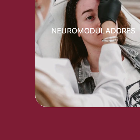
Neuromoduladores
NEUROMODULADORES
Ver más