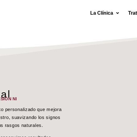
La Clínica
Tra
al
SIÓN NI
co personalizado que mejora
rostro, suavizando los signos
tus rasgos naturales.