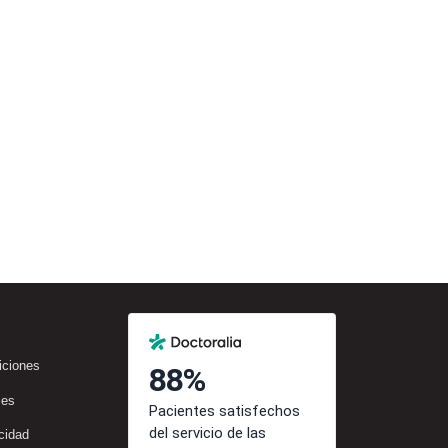
iciones
ies
cidad